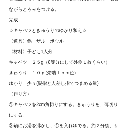
ながらとろみをつける。
完成
☆キャベツときゅうりのゆかり和え☆
〈道具〉鍋 ザル ボウル
〈材料〉子ども1人分
キャベツ ２５g（8等分にして外側１枚くらい）
きゅうり １０ｇ(先端１ｃｍ位)
ゆかり 少々(親指と人差し指でつまめる量)
〈作り方〉
①キャベツを2cm角切りにする。きゅうりを、薄切り
にする。
②鍋にお湯を沸かし、①を入れゆでる。約２分後、ザ