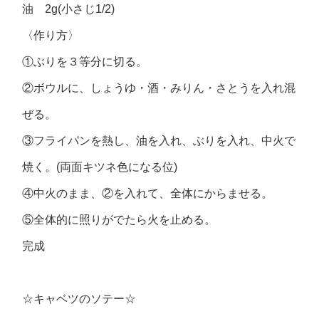
油 2g(小さじ1/2)
〈作り方〉
①ぶりを３等分に切る。
②ボウルに、しょうゆ・酒・みりん・さとうを入れ混
ぜる。
③フライパンを熱し、油を入れ、ぶりを入れ、中火で
焼く。(両面キツネ色になる位)
④中火のまま、②を入れて、全体にからませる。
⑤全体的に照りがでたら火を止める。
完成
☆キャベツのソテー☆