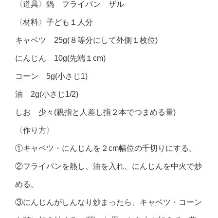
〈道具〉鍋 フライパン ザル
〈材料〉子ども１人分
キャベツ 25g(８等分にして外側１枚位)
にんじん 10g(先端１cm)
コーン 5g(小さじ1)
油 2g(小さじ1/2)
しお 少々(親指と人差し指２本でつまめる量)
〈作り方〉
①キャベツ・にんじんを２cm幅位の千切りにする。
②フライパンを熱し、油を入れ、にんじんを中火で炒
める。
③にんじんがしんなり炒まったら、キャベツ・コーン