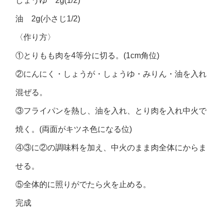
しょうゆ 2g(1/2)
油 2g(小さじ1/2)
〈作り方〉
①とりもも肉を4等分に切る。(1cm角位)
②にんにく・しょうが・しょうゆ・みりん・油を入れ
混ぜる。
③フライパンを熱し、油を入れ、とり肉を入れ中火で
焼く。(両面がキツネ色になる位)
④③に②の調味料を加え、中火のまま肉全体にからま
せる。
⑤全体的に照りがでたら火を止める。
完成