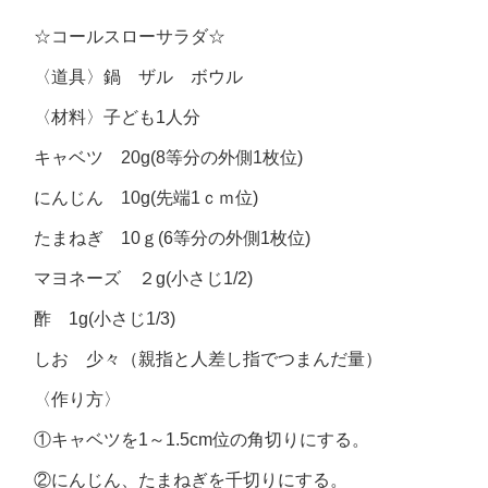
☆コールスローサラダ☆
〈道具〉鍋 ザル ボウル
〈材料〉子ども1人分
キャベツ 20g(8等分の外側1枚位)
にんじん 10g(先端1ｃｍ位)
たまねぎ 10ｇ(6等分の外側1枚位)
マヨネーズ ２g(小さじ1/2)
酢 1g(小さじ1/3)
しお 少々（親指と人差し指でつまんだ量）
〈作り方〉
①キャベツを1～1.5cm位の角切りにする。
②にんじん、たまねぎを千切りにする。