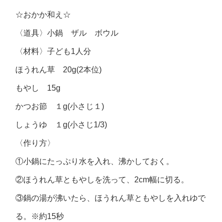
☆おかか和え☆
〈道具〉小鍋 ザル ボウル
〈材料〉子ども1人分
ほうれん草 20g(2本位)
もやし 15g
かつお節 １g(小さじ１)
しょうゆ １g(小さじ1/3)
〈作り方〉
①小鍋にたっぷり水を入れ、沸かしておく。
②ほうれん草ともやしを洗って、2cm幅に切る。
③鍋の湯が沸いたら、ほうれん草ともやしを入れゆで
る。※約15秒