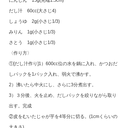
にんじん 15g(先端1.5cm)
だし汁 60cc(大さじ4)
しょうゆ 2g(小さじ1/3)
みりん 1g(小さじ1/3)
さとう 1g(小さじ1/3)
〈作り方〉
①[だし汁作り]1）600cc位の水を鍋に入れ、かつおだ
しパックを1パック入れ、弱火で沸かす。
2）沸いたら中火にし、さらに3分煮出す。
3）３分後、火を止め、だしパックを絞りながら取り
出す。完成
②皮をむいたじゃが芋を4等分に切る。(1cmくらいの
大きさ)