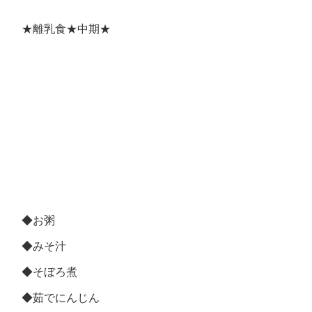
★離乳食★中期★
◆お粥
◆みそ汁
◆そぼろ煮
◆茹でにんじん