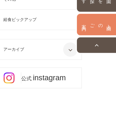
給食ピックアップ
内
入
園
のご案
アーカイブ
instagram
公式