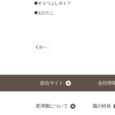
◆すりつぶしポトフ
◆おひたし
前へ
総合サイト
会社情
君津園について
園の特長