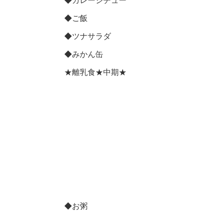
◆カレーシチュー
◆ご飯
◆ツナサラダ
◆みかん缶
★離乳食★中期★
◆お粥