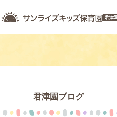
君津
君津園ブログ