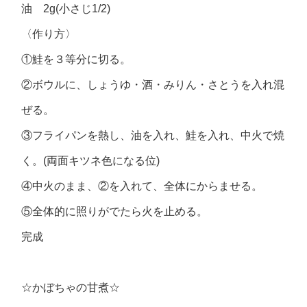
油 2g(小さじ1/2)
〈作り方〉
①鮭を３等分に切る。
②ボウルに、しょうゆ・酒・みりん・さとうを入れ混
ぜる。
③フライパンを熱し、油を入れ、鮭を入れ、中火で焼
く。(両面キツネ色になる位)
④中火のまま、②を入れて、全体にからませる。
⑤全体的に照りがでたら火を止める。
完成
☆かぼちゃの甘煮☆