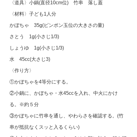
〈道具〉小鍋(直径10cm位) 竹串 落し蓋
〈材料〉子ども1人分
かぼちゃ 35g(ピンポン玉位の大きさの量)
さとう 1g(小さじ1/3)
しょうゆ 1g(小さじ1/3)
水 45cc(大さじ3)
〈作り方〉
①かぼちゃを4等分にする。
②小鍋に、かぼちゃ・水45ccを入れ、中火にかけ
る。※約５分
③かぼちゃに竹串を通し、やわらさを確認する。(竹
串が抵抗なくスッと入るくらい)