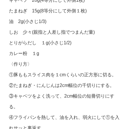
キャベツ 20g(4等分にして外側1枚)
たまねぎ 15g(8等分にして外側１枚)
油 2g(小さじ1/3)
しお 少々(親指と人差し指でつまんだ量)
とりがらだし １g(小さじ1/2)
カレー粉 １g
〈作り方〉
①豚ももスライス肉を１cmくらいの正方形に切る。
②たまねぎ・にんじんは2cm幅位の千切りにする。
③キャベツをよく洗って、2cm幅位の短冊切りにす
る。
④フライパンを熱して、油を入れ、弱火にして①を入
れサッと裏返す。