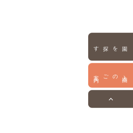
園を探す
内
入
園
のご案