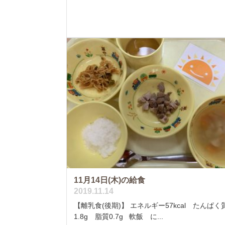
11月14日(木)の給食
2019.11.14
【離乳食(後期)】 エネルギー57kcal たんぱく
1.8g 脂質0.7g 軟飯 に...