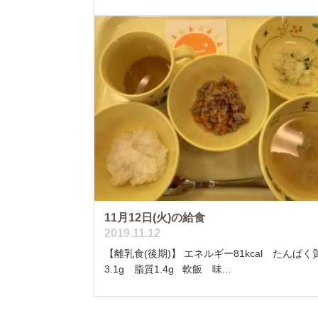
11月12日(火)の給食
2019.11.12
【離乳食(後期)】 エネルギー81kcal たんぱく
3.1g 脂質1.4g 軟飯 味...