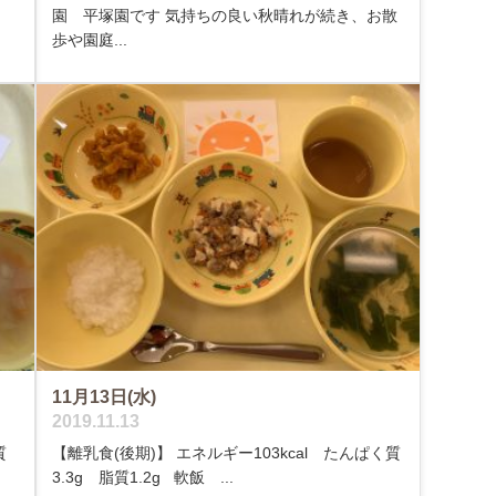
園 平塚園です 気持ちの良い秋晴れが続き、お散
歩や園庭...
11月13日(水)
2019.11.13
質
【離乳食(後期)】 エネルギー103kcal たんぱく質
3.3g 脂質1.2g 軟飯 ...