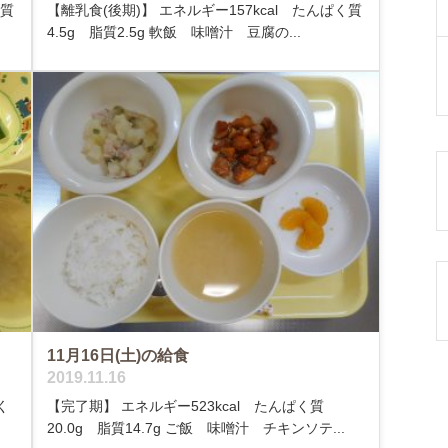
く質
【離乳食(後期)】 エネルギー157kcal たんぱく質
4.5g 脂質2.5g 軟飯 味噌汁 豆腐の...
11月16日(土)の給食
2019.11.16
く
【完了期】 エネルギー523kcal たんぱく質
20.0g 脂質14.7g ご飯 味噌汁 チキンソテ...