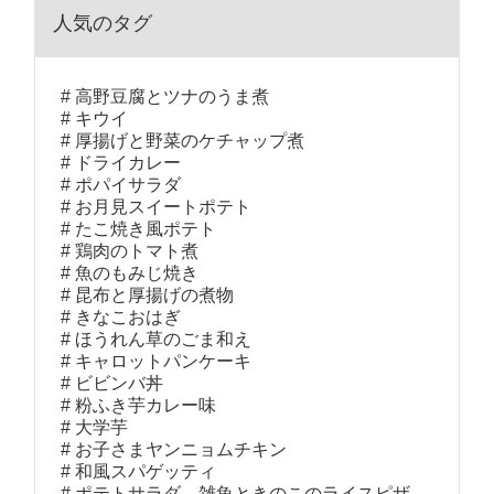
人気のタグ
高野豆腐とツナのうま煮
キウイ
厚揚げと野菜のケチャップ煮
ドライカレー
ポパイサラダ
お月見スイートポテト
たこ焼き風ポテト
鶏肉のトマト煮
魚のもみじ焼き
昆布と厚揚げの煮物
きなこおはぎ
ほうれん草のごま和え
キャロットパンケーキ
ビビンバ丼
粉ふき芋カレー味
大学芋
お子さまヤンニョムチキン
和風スパゲッティ
ポテトサラダ、雑魚ときのこのライスピザ