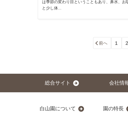
は季節の変わり目ということもあり、鼻水、お
と少し体...
1
前へ
総合サイト
会社情
白山園について
園の特長