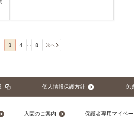
咳
…
2
3
4
8
次へ
報
個人情報保護方針
免
入園のご案内
保護者専用マイペー