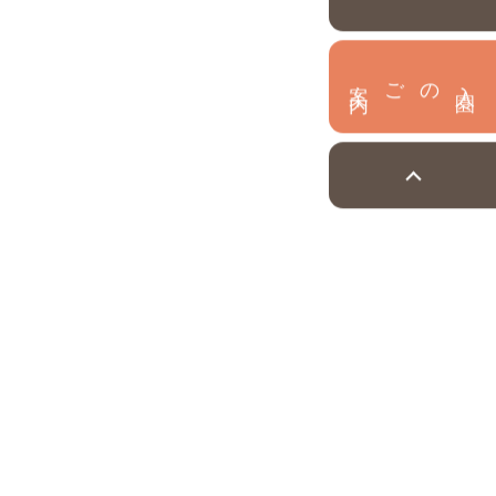
内
入
園
のご案