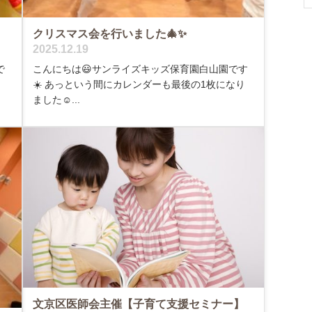
クリスマス会を行いました🎄✨
2025.12.19
で
こんにちは😃サンライズキッズ保育園白山園です
☀️ あっという間にカレンダーも最後の1枚になり
ました☺...
文京区医師会主催【子育て支援セミナー】