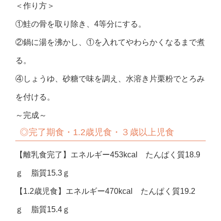
＜作り方＞
①鮭の骨を取り除き、4等分にする。
②鍋に湯を沸かし、①を入れてやわらかくなるまで煮
る。
④しょうゆ、砂糖で味を調え、水溶き片栗粉でとろみ
を付ける。
～完成～
◎完了期食・1.2歳児食・３歳以上児食
【離乳食完了】エネルギー453kcal たんぱく質18.9
ｇ 脂質15.3ｇ
【1.2歳児食】エネルギー470kcal たんぱく質19.2
ｇ 脂質15.4ｇ