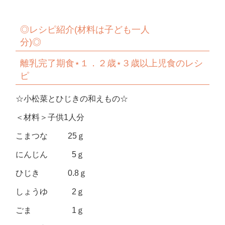
◎
レシピ紹介
(
材料は子ども一人
分
)◎
離乳完了期食
⋆
１．２歳
⋆
３歳以上児食のレシ
ピ
☆小松菜とひじきの和えもの☆
＜材料＞子供1人分
こまつな 25ｇ
にんじん 5ｇ
ひじき 0.8ｇ
しょうゆ 2ｇ
ごま 1ｇ