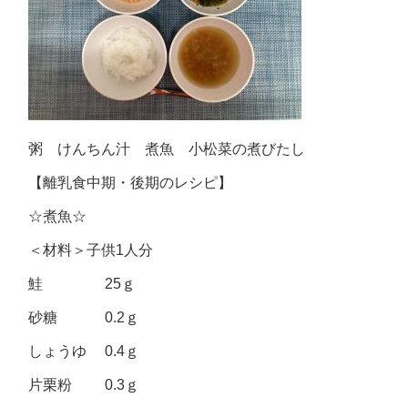
粥 けんちん汁 煮魚 小松菜の煮びたし
【離乳食中期・後期のレシピ】
☆煮魚☆
＜材料＞子供1人分
鮭 25ｇ
砂糖 0.2ｇ
しょうゆ 0.4ｇ
片栗粉 0.3ｇ