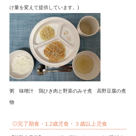
け量を変えて提供しています。)
粥 味噌汁 鶏ひき肉と野菜のみそ煮 高野豆腐の煮
物
◎完了期食・1.2歳児食・３歳以上児食