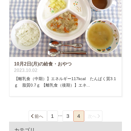
10月2日(月)の給食・おやつ
2023.10.02
【離乳食（中期）】エネルギー117kcal たんぱく質3.1
ｇ 脂質0.7ｇ 【離乳食（後期）】エネ...
…
1
3
4
前へ
次へ
カテゴリ