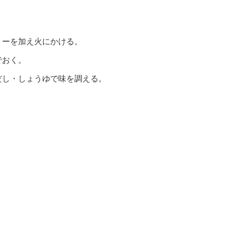
リーを加え火にかける。
でおく。
だし・しょうゆで味を調える。