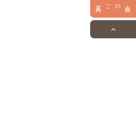
内
入
園
のご案