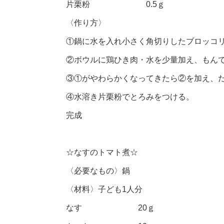
片栗粉 0.5ｇ
〈作り方〉
①鍋に水を入れ小さく角切りしたブロッコ
②ボウルに鶏ひき肉・水を少量加え、もん
③①がやわらかくなってきたら②を加え、
④水溶き片栗粉でとろみをつける。
完成
☆なすのトマト煮☆
〈必要なもの〉鍋
〈材料〉子ども1人分
なす 20ｇ