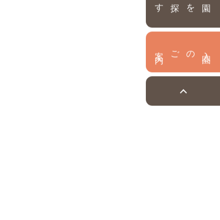
園を探す
内
入
園
のご案