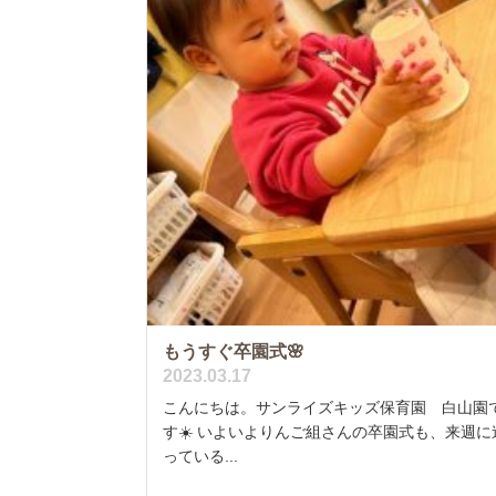
もうすぐ卒園式🌸
2023.03.17
こんにちは。サンライズキッズ保育園 白山園
す☀️ いよいよりんご組さんの卒園式も、来週に
っている...