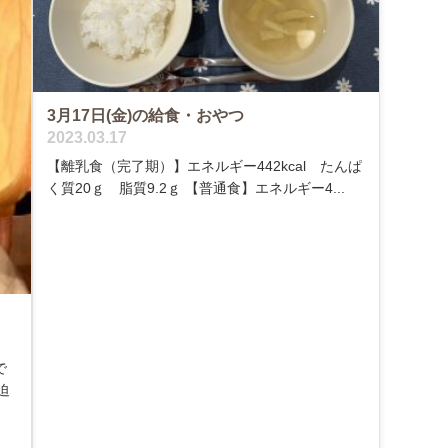
3月17日(金)の給食・おやつ
2023.03.17
【離乳食（完了期）】エネルギー442kcal たんぱ
く質20ｇ 脂質9.2ｇ 【普通食】エネルギー4...
で
迫