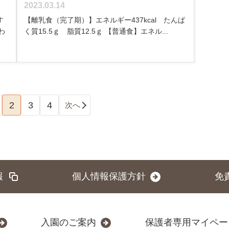
2023.03.14
す
【離乳食（完了期）】エネルギー437kcal たんぱ
わ
く質15.5ｇ 脂質12.5ｇ 【普通食】エネル...
2
3
4
次へ
報
個人情報保護方針
免
入園のご案内
保護者専用マイペー