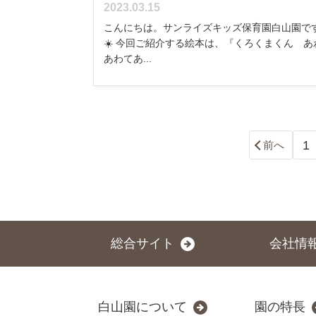
2023.03.15
こんにちは。サンライズキッズ保育園白山園で
☀️ 今回ご紹介する絵本は、『くろくまくん あ
あわてあ...
1
前へ
総合サイト
会社情
白山園について
園の特長