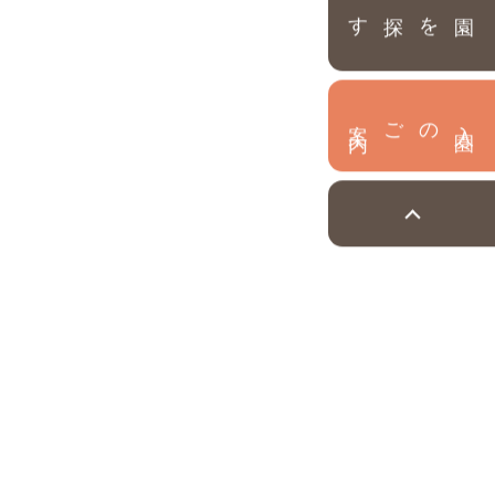
園を探す
内
入
園
のご案