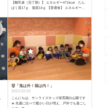
【離乳食（完了期）】 エネルギー471kcal たん
ぱく質17ｇ 脂質14ｇ 【普通食】 エネルギー...
👹「鬼は外！福は内！」
2023.02.03
ん
こんにちは。サンライズキッズ保育園白山園です
☀️ 先週に比べて暖かい日が増え、戸外でも過ごし