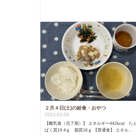
２月４日(土)の給食・おやつ
2023.02.04
【離乳食（完了期）】 エネルギー442kcal た
ぱく質19.4ｇ 脂質16ｇ 【普通食】 エネル...