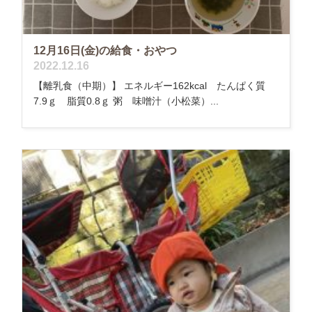
12月16日(金)の給食・おやつ
2022.12.16
【離乳食（中期）】 エネルギー162kcal たんぱく質
7.9ｇ 脂質0.8ｇ 粥 味噌汁（小松菜）...