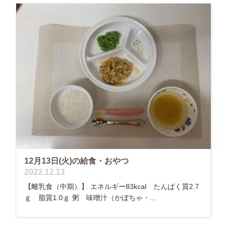
12月13日(火)の給食・おやつ
2022.12.13
【離乳食（中期）】 エネルギー83kcal たんぱく質2.7
ｇ 脂質1.0ｇ 粥 味噌汁（かぼちゃ・...