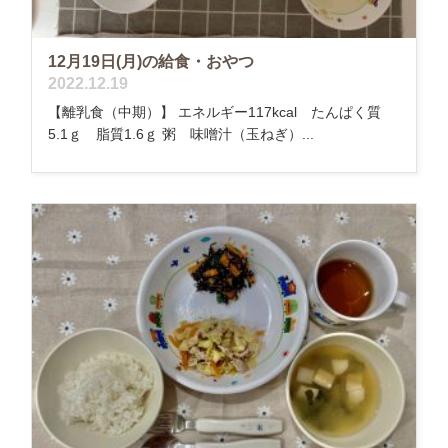
12月19日(月)の給食・おやつ
2022.12.19
【離乳食（中期）】 エネルギー117kcal たんぱく質
5.1ｇ 脂質1.6ｇ 粥 味噌汁（玉ねぎ）...