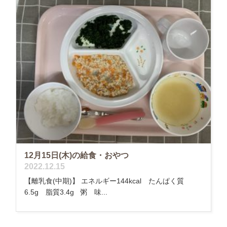
12月15日(木)の給食・おやつ
2022.12.15
【離乳食(中期)】 エネルギー144kcal たんぱく質
6.5g 脂質3.4g 粥 味...