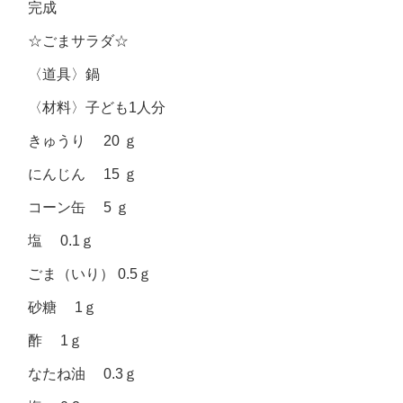
完成
☆ごまサラダ☆
〈道具〉鍋
〈材料〉子ども
1
人分
きゅうり 20 ｇ
にんじん 15 ｇ
コーン缶 5 ｇ
塩 0.1ｇ
ごま（いり） 0.5ｇ
砂糖 1ｇ
酢 1ｇ
なたね油 0.3ｇ