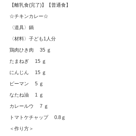
【離乳食(完了)】【普通食】
☆チキンカレー☆
〈道具〉鍋
〈材料〉子ども
1
人分
鶏肉ひき肉 35 ｇ
たまねぎ 15 ｇ
にんじん 15 ｇ
ピーマン 5 ｇ
なたね油 1 ｇ
カレールウ 7 ｇ
トマトケチャップ 0.8ｇ
＜作り方＞