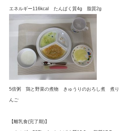
エネルギー116kcal たんぱく質4g 脂質2g
5倍粥 鶏と野菜の煮物 きゅうりのおろし煮 煮り
んご
【離乳食(完了期)】