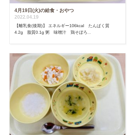
4月19日(火)の給食・おやつ
2022.04.19
【離乳食(後期)】 エネルギー106kcal たんぱく質
4.2g 脂質0.1g 粥 味噌汁 鶏そぼろ...