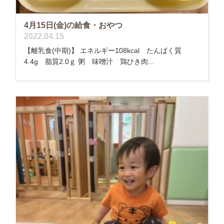
4月15日(金)の給食・おやつ
2022.04.15
【離乳食(中期)】 エネルギー108kcal たんぱく質
4.4g 脂質2.0ｇ 粥 味噌汁 鶏ひき肉...