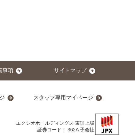
責事項
サイトマップ
ジ
スタッフ専用マイページ
エクシオホールディングス
東証上場
証券コード： 362A 子会社