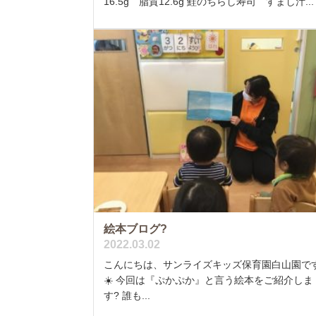
16.5g 脂質12.6g 鮭のちらし寿司 すまし汁...
絵本ブログ?
2022.03.02
こんにちは、サンライズキッズ保育園白山園で
☀️ 今回は『ぷかぷか』と言う絵本をご紹介しま
す? 誰も...