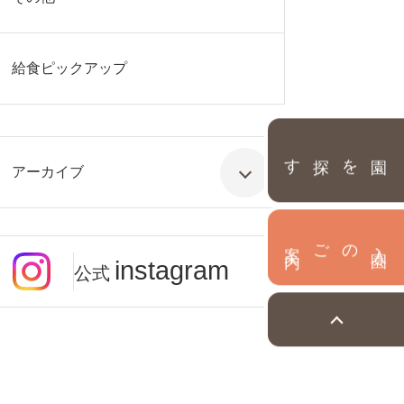
給食ピックアップ
園を探す
アーカイブ
内
入
園
のご案
instagram
公式