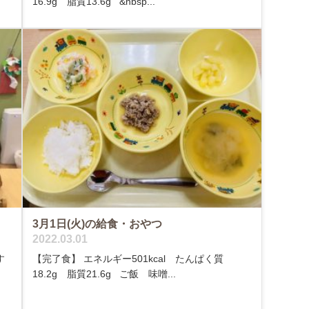
16.9g 脂質13.6g &nbsp...
3月1日(火)の給食・おやつ
2022.03.01
す
【完了食】 エネルギー501kcal たんぱく質
18.2g 脂質21.6g ご飯 味噌...