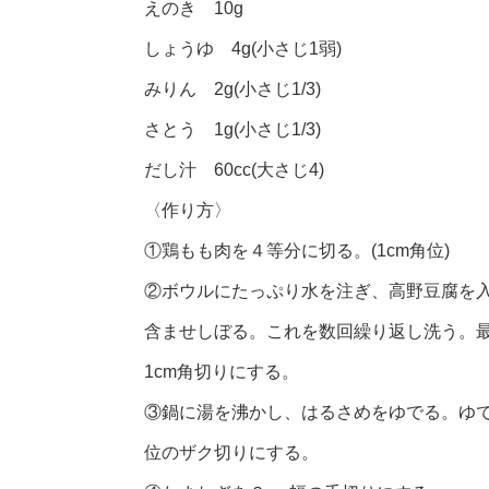
えのき 10g
しょうゆ 4g(小さじ1弱)
みりん 2g(小さじ1/3)
さとう 1g(小さじ1/3)
だし汁 60cc(大さじ4)
〈作り方〉
①鶏もも肉を４等分に切る。(1cm角位)
②ボウルにたっぷり水を注ぎ、高野豆腐を
含ませしぼる。これを数回繰り返し洗う。
1cm角切りにする。
③鍋に湯を沸かし、はるさめをゆでる。ゆで
位のザク切りにする。