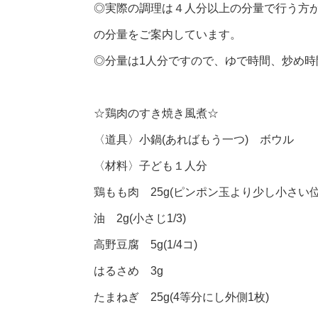
◎実際の調理は４人分以上の分量で行う方
の分量をご案内しています。
◎分量は1人分ですので、ゆで時間、炒め
☆鶏肉のすき焼き風煮☆
〈道具〉小鍋(あればもう一つ) ボウル
〈材料〉子ども１人分
鶏もも肉 25g(ピンポン玉より少し小さい位
油 2g(小さじ1/3)
高野豆腐 5g(1/4コ)
はるさめ 3g
たまねぎ 25g(4等分にし外側1枚)