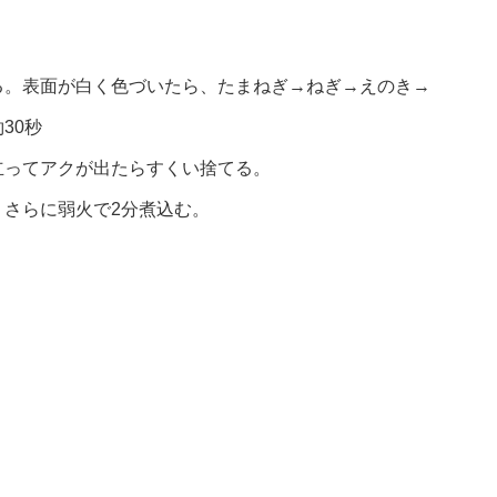
る。表面が白く色づいたら、たまねぎ→ねぎ→えのき→
30秒
立ってアクが出たらすくい捨てる。
さらに弱火で2分煮込む。