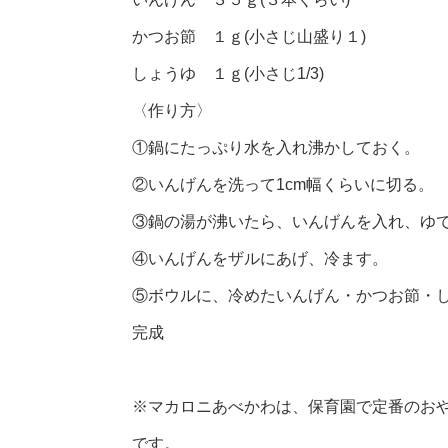
かつお節 １ｇ(小さじ山盛り１)
しょうゆ １ｇ(小さじ1/3)
〈作り方〉
①鍋にたっぷり水を入れ沸かしておく。
②いんげんを洗って1cm幅くらいに切る。
③鍋の湯が沸いたら、いんげんを入れ、ゆ
④いんげんをザルにあげ、冷ます。
⑤ボウルに、冷めたいんげん・かつお節・
完成
※マカロニあべかわは、保育園で定番のお
です。