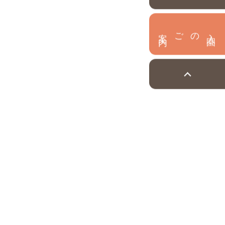
内
入
園
のご案