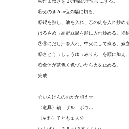
④たまねぎを２cm幅の千切りにする。
⑤えのき2cm位の幅に切る。
⑥鍋を熱し、油を入れ、①の肉を入れ炒め
はるさめ→高野豆腐を順に入れ炒める。※約
⑦⑥にだし汁を入れ、中火にして煮る。煮
⑧さとう→しょうゆ→みりん→を順に加え、
⑨全体が茶色く色づいたら火を止める。
完成
☆いんげんのおかか和え☆
〈道具〉鍋 ザル ボウル
〈材料〉子ども１人分
いんげん ３５ｇ(３本くらい)