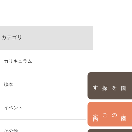
カテゴリ
カリキュラム
園を探す
絵本
イベント
内
入
園
のご案
その他