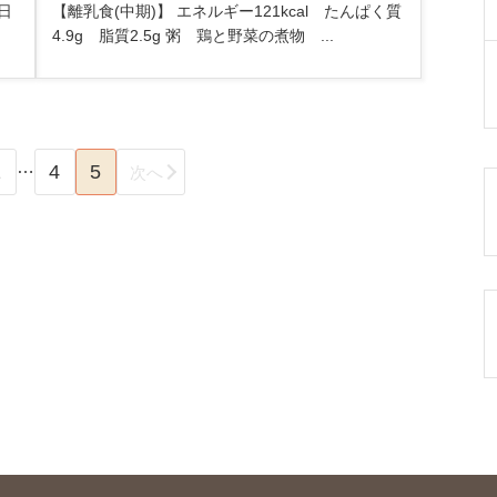
日
【離乳食(中期)】 エネルギー121kcal たんぱく質
4.9g 脂質2.5g 粥 鶏と野菜の煮物 ...
…
1
4
5
次へ