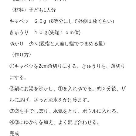
〈材料〉子ども1人分
キャベツ ２５g（8等分にして外側１枚くらい）
きゅうり １０ｇ(先端１ｃｍ位)
ゆかり 少々(親指と人差し指でつまめる量)
〈作り方〉
①キャベツを2cm角切りにする。きゅうりを、薄切り
にする。
②鍋にお湯を沸かし、①を入れゆでる。約２分後、ザ
ルにあげ、さっと流水をかけ冷ます。
③②を手でしぼり、水気をとり、ボウルに入れる。
④③にゆかりを加え、よく混ぜ合わせる。
完成