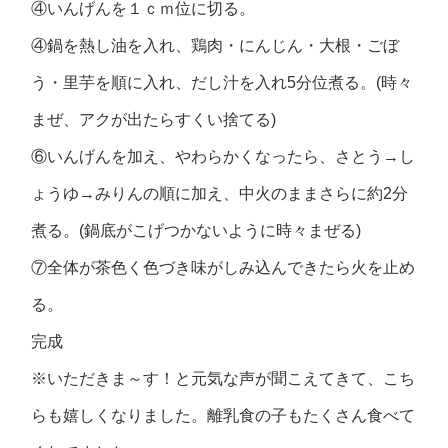
④いんげんを１ｃｍ位に切る。
④鍋を熱し油を入れ、鶏肉・にんじん・大根・ごぼ
う・里芋を順に入れ、だし汁を入れ5分位煮る。(時々
まぜ、アクが出たらすくい捨てる)
⑥いんげんを加え、やわらかくなったら、さとう→し
ょうゆ→みりんの順に加え、中火のままさらに約2分
煮る。(鍋底がこげつかないように時々まぜる)
⑦全体が茶色く色づき味がしみ込んできたら火を止め
る。
完成
※いただきま～す！と元気な声が聞こえてきて、こち
らも嬉しくなりました。離乳食の子もたくさん食べて