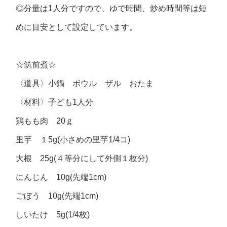
◎分量は1人分ですので、ゆで時間、炒め時間等は短
めに目安として設定しています。
☆筑前煮☆
〈道具〉小鍋 ボウル ザル おたま
〈材料〉子ども1人分
鶏もも肉 20ｇ
里芋 １5g(小さめの里芋1/4コ)
大根 25g(４等分にして外側１枚分)
にんじん 10g(先端1cm)
ごぼう 10g(先端1cm)
しいたけ 5g(1/4枚)