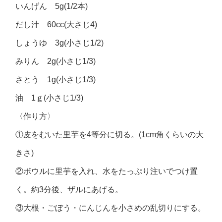
いんげん 5g(1/2本)
だし汁 60cc(大さじ4)
しょうゆ 3g(小さじ1/2)
みりん 2g(小さじ1/3)
さとう 1g(小さじ1/3)
油 1ｇ(小さじ1/3)
〈作り方〉
①皮をむいた里芋を4等分に切る。(1cm角くらいの大
きさ)
②ボウルに里芋を入れ、水をたっぷり注いでつけ置
く。約3分後、ザルにあげる。
③大根・ごぼう・にんじんを小さめの乱切りにする。