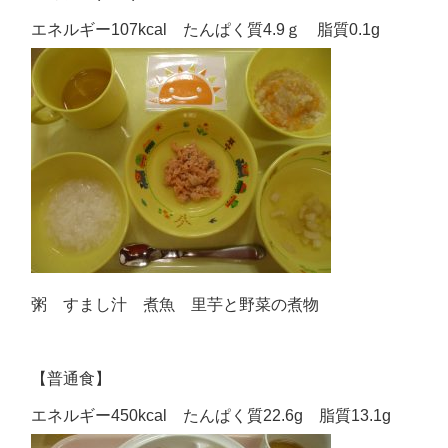
エネルギー107kcal たんぱく質4.9ｇ 脂質0.1g
粥 すまし汁 煮魚 里芋と野菜の煮物
【普通食】
エネルギー450kcal たんぱく質22.6g 脂質13.1g