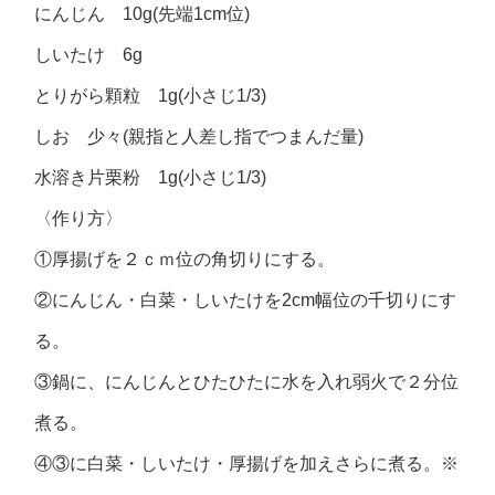
にんじん 10g(先端1cm位)
しいたけ 6g
とりがら顆粒 1g(小さじ1/3)
しお 少々(親指と人差し指でつまんだ量)
水溶き片栗粉 1g(小さじ1/3)
〈作り方〉
①厚揚げを２ｃｍ位の角切りにする。
②にんじん・白菜・しいたけを2cm幅位の千切りにす
る。
③鍋に、にんじんとひたひたに水を入れ弱火で２分位
煮る。
④③に白菜・しいたけ・厚揚げを加えさらに煮る。※