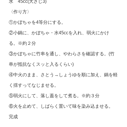
水 45cc(大さじ3)
〈作り方〉
①かぼちゃを4等分にする。
②小鍋に、かぼちゃ・水45ccを入れ、弱火にかけ
る。※約２分
③かぼちゃに竹串を通し、やわらさを確認する。(竹
串が抵抗なくスッと入るくらい)
④中火のまま、さとう→しょうゆを順に加え、鍋を軽
く揺すってなじませる。
⑤弱火にして、落し蓋をして煮る。※約３分
⑥火を止めて、しばらく置いて味を染み込ませる。
完成