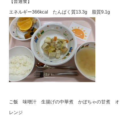
【普通食】
エネルギー366kcal たんぱく質13.3g 脂質9.1g
ご飯 味噌汁 生揚げの中華煮 かぼちゃの甘煮 オ
レンジ