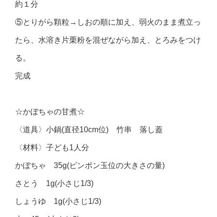
約１分
⑤とりがら顆粒→しおの順に加え、弱火のまま煮立っ
たら、水溶き片栗粉を混ぜながら加え、とろみをつけ
る。
完成
☆かぼちゃの甘煮☆
〈道具〉小鍋(直径10cm位) 竹串 落し蓋
〈材料〉子ども1人分
かぼちゃ 35g(ピンポン玉位の大きさの量)
さとう 1g(小さじ1/3)
しょうゆ 1g(小さじ1/3)