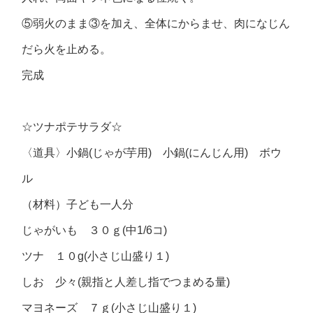
⑤弱火のまま③を加え、全体にからませ、肉になじん
だら火を止める。
完成
☆ツナポテサラダ☆
〈道具〉小鍋(じゃが芋用) 小鍋(にんじん用) ボウ
ル
（材料）子ども一人分
じゃがいも ３０ｇ(中1/6コ)
ツナ １０g(小さじ山盛り１)
しお 少々(親指と人差し指でつまめる量)
マヨネーズ ７ｇ(小さじ山盛り１)