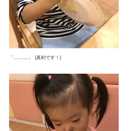
「………」 (真剣です！)