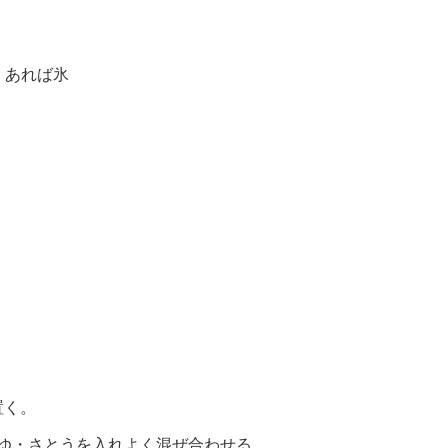
 あれば氷
置く。
うゆ・さとうを入れよく混ぜ合わせる。