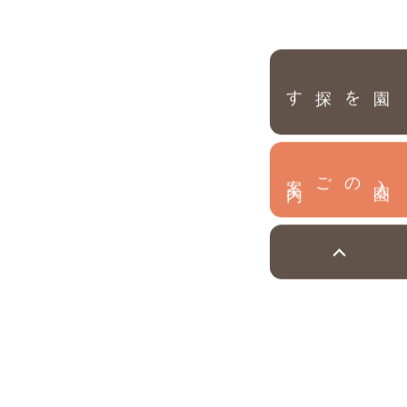
園を探す
内
入
園
のご案