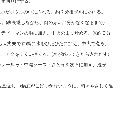
れ角切りにする。
注いだボウルの中に入れる。約２分後ザルにあげる。
。(表裏返しながら、肉の赤い部分がなくなるまで)
→赤ピーマンの順に加え、中火のまま炒める。※約３分
も大丈夫です)鍋に水をひたひたに加え、中火で煮る。
、アクをすくい捨てる。(水が減ってきたら入れたす)
カレールゥ・中濃ソース・さとうを次々に加え、混ぜ
位煮込む。(鍋底がこげつかないように、時々やさしく混