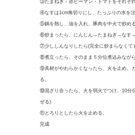
③たまねぎ・赤ピーマン・トマトをそれぞ
④なすは1cm角切りにし、たっぷりの水を
⑤鍋を熱し、油を入れ、豚肉を中火で炒める
⑥炒まったら、にんじん→たまねぎ→なす
⑦少ししんなりしたら(完全に炒まらなくて
⑧煮立ったら、そのまま５分位煮込みながら
⑨具材がやわらかくなったら、火を止め、
る。
⑩混ざり合ったら、火を弱火でつけ、10分
ぜる)
⑪とろりとしたら火を止める。
完成