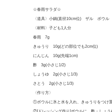
☆春雨サラダ☆
〈道具〉小鍋(直径10cm位) ザル ボウル
〈材料〉子ども1人分
春雨 7g
きゅうり 10g(どの部位でも2cm位)
にんじん 10g(先端1cm)
酢 3g(小さじ1/2)
しょうゆ 2g(小さじ1/3)
さとう 2g(小さじ1/3)
〈作り方〉
①ボウルに氷と水を入れ、きゅうりをつけ
②[ドレッシング作り]ボウルに、酢・しょ