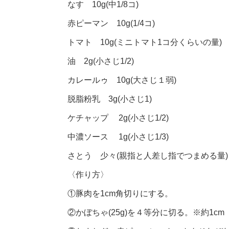
なす 10g(中1/8コ)
赤ピーマン 10g(1/4コ)
トマト 10g(ミニトマト1コ分くらいの量)
油 2g(小さじ1/2)
カレールゥ 10g(大さじ１弱)
脱脂粉乳 3g(小さじ1)
ケチャップ 2g(小さじ1/2)
中濃ソース 1g(小さじ1/3)
さとう 少々(親指と人差し指でつまめる量)
〈作り方〉
①豚肉を1cm角切りにする。
②かぼちゃ(25g)を４等分に切る。※約1cm