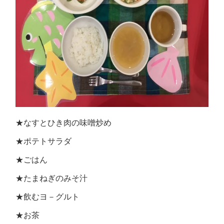
★なすとひき肉の味噌炒め
★ポテトサラダ
★ごはん
★たまねぎのみそ汁
★飲むヨ－グルト
★お茶