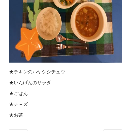
★チキンのハヤシシチュウ―
★いんげんのサラダ
★ごはん
★チ－ズ
★お茶