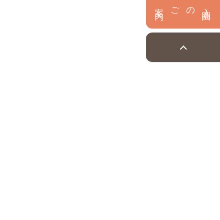
内
入
園
のご案