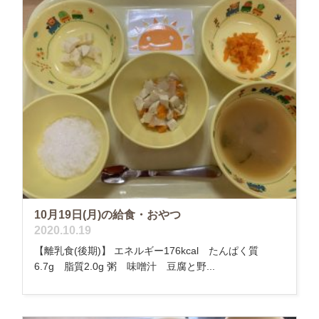
10月19日(月)の給食・おやつ
2020.10.19
【離乳食(後期)】 エネルギー176kcal たんぱく質
6.7g 脂質2.0g 粥 味噌汁 豆腐と野...