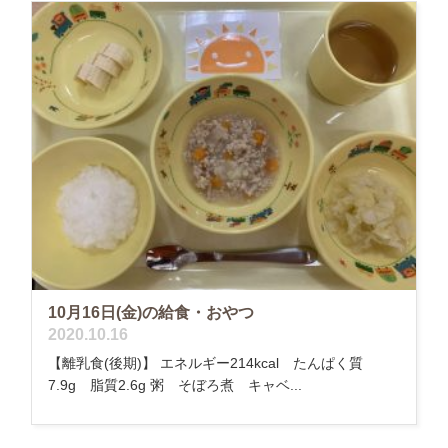
10月16日(金)の給食・おやつ
2020.10.16
【離乳食(後期)】 エネルギー214kcal たんぱく質
7.9g 脂質2.6g 粥 そぼろ煮 キャベ...