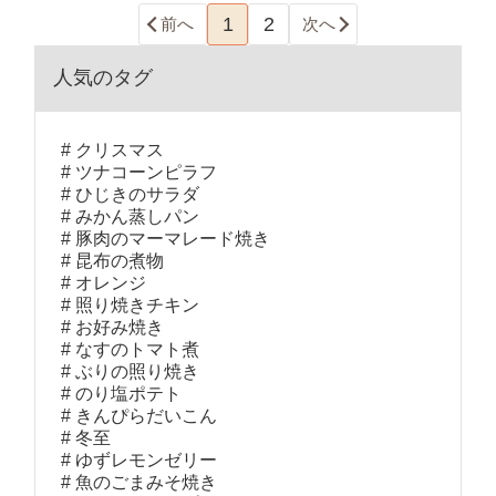
1
2
前へ
次へ
人気のタグ
クリスマス
ツナコーンピラフ
ひじきのサラダ
みかん蒸しパン
豚肉のマーマレード焼き
昆布の煮物
オレンジ
照り焼きチキン
お好み焼き
なすのトマト煮
ぶりの照り焼き
のり塩ポテト
きんぴらだいこん
冬至
ゆずレモンゼリー
魚のごまみそ焼き