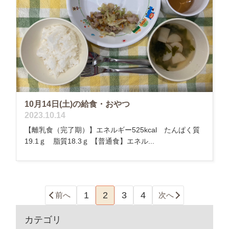
10月14日(土)の給食・おやつ
2023.10.14
【離乳食（完了期）】エネルギー525kcal たんぱく質
19.1ｇ 脂質18.3ｇ 【普通食】エネル...
1
2
3
4
前へ
次へ
カテゴリ