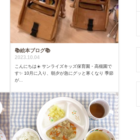
📚絵本ブログ📚
2023.10.04
こんにちは☀️ サンライズキッズ保育園・高槻園で
す✨ 10月に入り、朝夕が急にグッと寒くなり 季節
が...