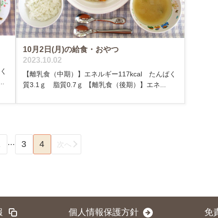
10月2日(月)の給食・おやつ
2023.10.02
ぱく
【離乳食（中期）】エネルギー117kcal たんぱく
.
質3.1ｇ 脂質0.7ｇ 【離乳食（後期）】エネ...
…
1
3
4
次へ
報
個人情報保護方針
免