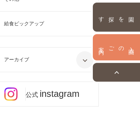
園を探す
給食ピックアップ
内
入
園
のご案
アーカイブ
instagram
公式