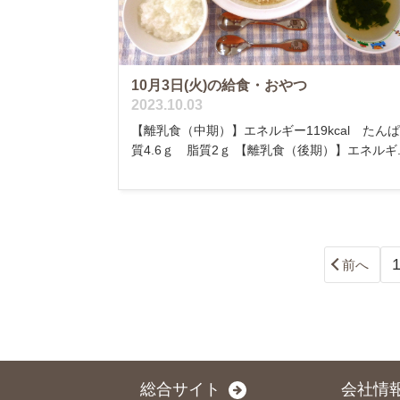
10月3日(火)の給食・おやつ
2023.10.03
【離乳食（中期）】エネルギー119kcal たん
質4.6ｇ 脂質2ｇ 【離乳食（後期）】エネルギ..
前へ
総合サイト
会社情