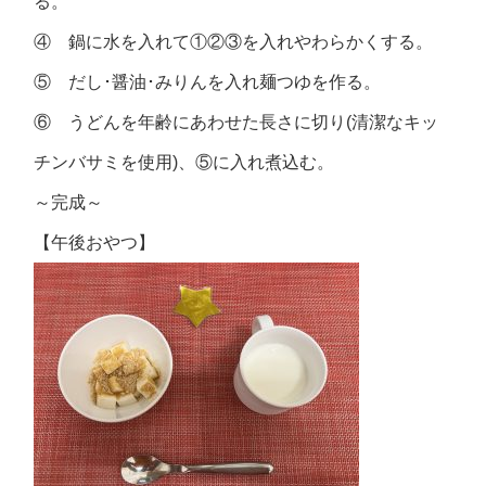
る。
④ 鍋に水を入れて①②③を入れやわらかくする。
⑤ だし･醤油･みりんを入れ麺つゆを作る。
⑥ うどんを年齢にあわせた長さに切り(清潔なキッ
チンバサミを使用)、⑤に入れ煮込む。
～完成～
【午後おやつ】