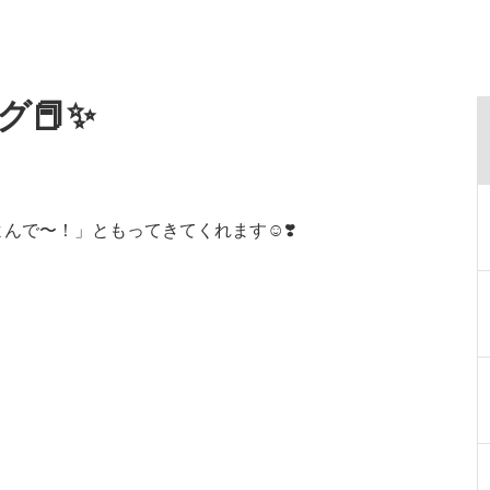
📕✨
で〜！」ともってきてくれます☺️❣️