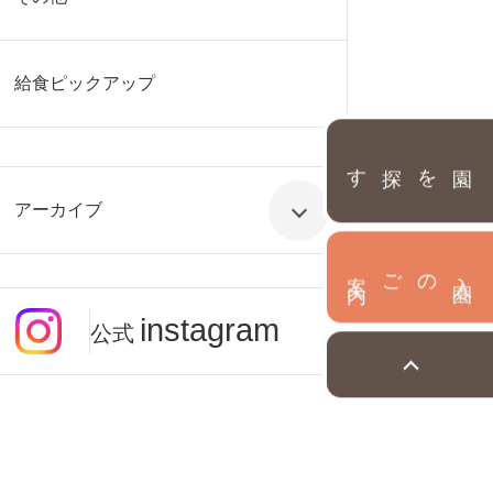
給食ピックアップ
園を探す
アーカイブ
内
入
園
のご案
instagram
公式