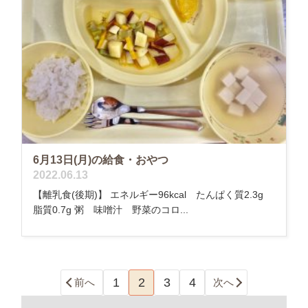
6月13日(月)の給食・おやつ
2022.06.13
【離乳食(後期)】 エネルギー96kcal たんぱく質2.3g
脂質0.7g 粥 味噌汁 野菜のコロ...
1
2
3
4
前へ
次へ