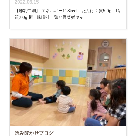
2022.06.15
【離乳中期】 エネルギー118kcal たんぱく質5.0g 脂
質2.0g 粥 味噌汁 鶏と野菜煮キャ...
読み聞かせブログ