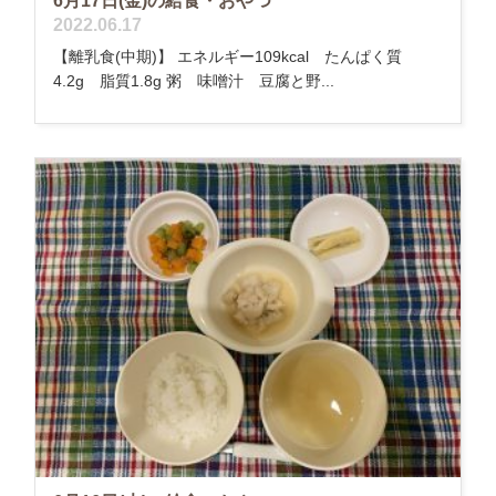
6月17日(金)の給食・おやつ
2022.06.17
【離乳食(中期)】 エネルギー109kcal たんぱく質
4.2g 脂質1.8g 粥 味噌汁 豆腐と野...