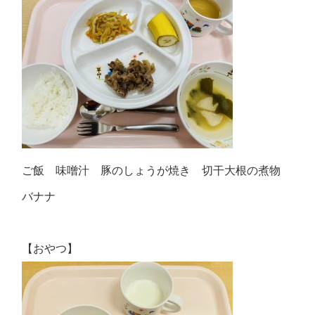
ご飯 味噌汁 豚のしょうが焼き 切干大根の煮物
バナナ
【おやつ】