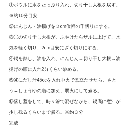
①ボウルに水をたっぷり入れ、切り干し大根を戻す。
※約10分目安
②にんじん・油揚げを２cm位幅の千切りにする。
③①の切り干し大根が、ふやけたらザルに上げて、水
気を軽く切り、2cm目安にざく切りにする。
④鍋を熱し、油を入れ、にんじん→切り干し大根→油
揚げの順に入れ2分くらい炒める。
⑤④にだし汁45ccを入れ中火で煮立たせたら、さと
う→しょうゆの順に加え、弱火にして煮る。
⑥落し蓋をして、時々箸で混ぜながら、鍋底に煮汁が
少し残るくらいまで煮る。※約３分
完成