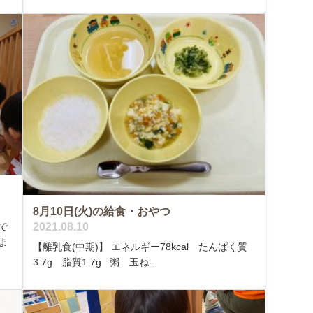
8月10日(火)の給食・おやつ
で
2021.08.10
ま
【離乳食(中期)】 エネルギー78kcal たんぱく質
3.7g 脂質1.7g 粥 玉ね...