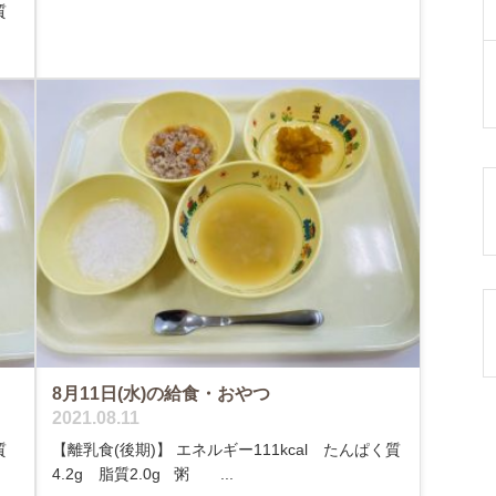
質
8月11日(水)の給食・おやつ
2021.08.11
質
【離乳食(後期)】 エネルギー111kcal たんぱく質
4.2g 脂質2.0g 粥 ...