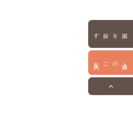
園を探す
内
入
園
のご案