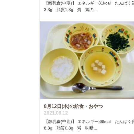
【離乳食(中期)】 エネルギー81kcal たんぱく
3.3g 脂質1.3g 粥 鶏の...
8月12日(木)の給食・おやつ
2021.08.12
【離乳食(中期)】 エネルギー89kcal たんぱく
8.3g 脂質0.8g 粥 味噌...