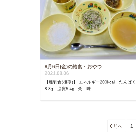
8月6日(金)の給食・おやつ
2021.08.06
【離乳食(後期)】 エネルギー200kcal たんぱ
8.8g 脂質5.4g 粥 味...
1
前へ