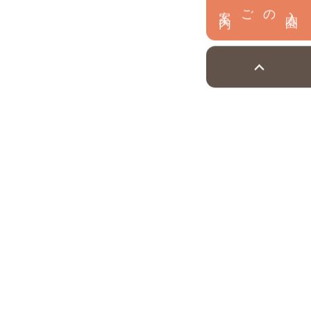
内
入
園
のご案