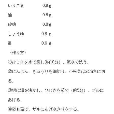
いりごま 0.8ｇ
油 0.8ｇ
砂糖 0.8ｇ
しょうゆ 0.8 ｇ
酢 0.6 ｇ
〈作り方〉
①ひじきを水で戻し(約10分）、流水で洗う。
②にんじん、きゅうりを細切り、小松菜は2cm角に切
る。
③鍋に湯を沸かし、ひじきを茹で（約5分）、ザルに
あげる。
④②も茹で、ザルにあげ水きりをする。