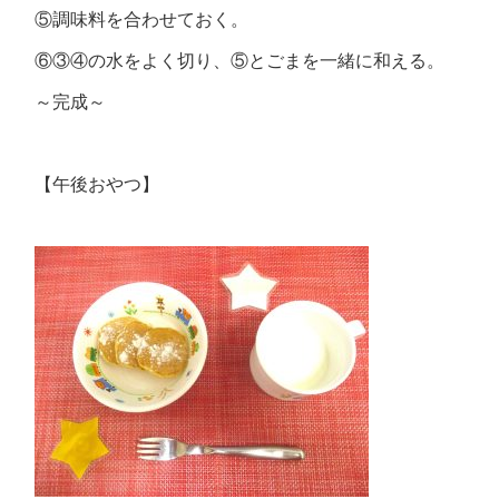
⑤調味料を合わせておく。
⑥③④の水をよく切り、⑤とごまを一緒に和える。
～完成～
【午後おやつ】