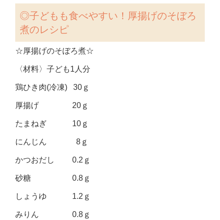
◎子どもも食べやすい！厚揚げのそぼろ
煮のレシピ
☆厚揚げのそぼろ煮☆
〈材料〉子ども1人分
鶏ひき肉(冷凍) 30ｇ
厚揚げ 20ｇ
たまねぎ 10ｇ
にんじん 8ｇ
かつおだし 0.2ｇ
砂糖 0.8ｇ
しょうゆ 1.2ｇ
みりん 0.8ｇ