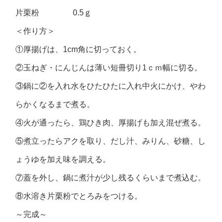
片栗粉 0.5ｇ
＜作り方＞
①厚揚げは、1cm角に切っておく。
②玉ねぎ・にんじんは薄い短冊切り1ｃｍ幅に切る。
③鍋に②を入れ水をひたひたに入れ中火にかけ、やわ
らかくなるまで煮る。
④火が通ったら、鶏ひき肉、厚揚げも加え混ぜ煮る。
⑤煮立ったらアクを取り、だし汁、みりん、砂糖、し
ょうゆを加え味を調える。
⑦蓋を外し、鍋に煮汁が少し残るくらいまで煮込む。
⑧水溶き片栗粉でとろみをつける。
～完成～