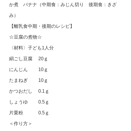
か煮 バナナ（中期食：みじん切り 後期食：きざ
み）
【離乳食中期・後期のレシピ】
☆豆腐の煮物☆
〈材料〉子ども1人分
絹ごし豆腐 20ｇ
にんじん 10ｇ
たまねぎ 10ｇ
かつおだし 0.1ｇ
しょうゆ 0.5ｇ
片栗粉 0.5ｇ
＜作り方＞