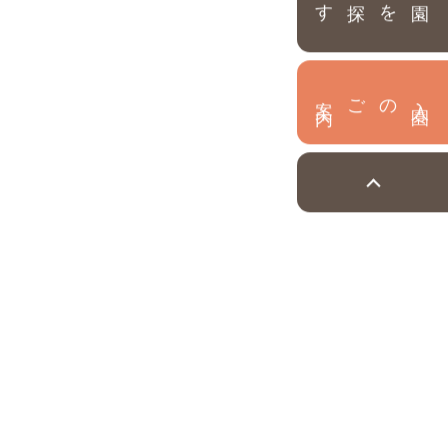
園を探す
内
入
園
のご案