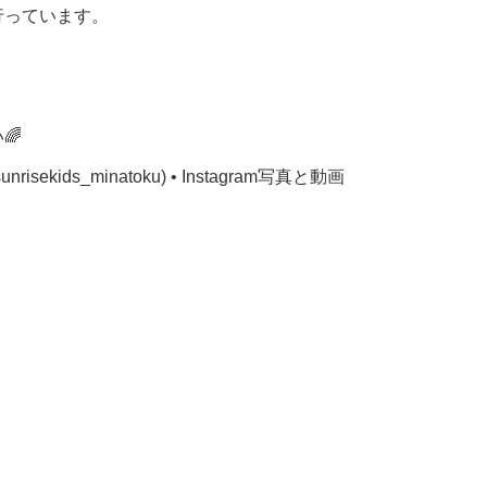
行っています。
い
🌈
ids_minatoku) • Instagram写真と動画