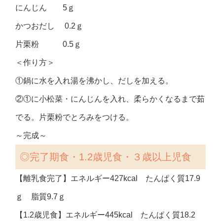
にんじん 5ｇ
かつおだし 0.2ｇ
片栗粉 0.5ｇ
＜作り方＞
①鍋に水を入れ湯を沸かし、だしを加える。
②①に小松菜・にんじんを入れ、柔らかくなるまで茹
でる。片栗粉でとろみをつける。
～完成～
◎完了期食・1.2歳児食・３歳以上児食
【離乳食完了】エネルギー427kcal たんぱく質17.9
ｇ 脂質9.7ｇ
【1.2歳児食】エネルギー445kcal たんぱく質18.2