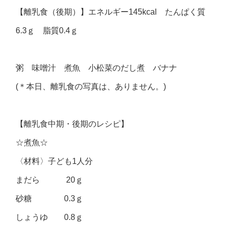
【離乳食（後期）】エネルギー145kcal たんぱく質
6.3ｇ 脂質0.4ｇ
粥 味噌汁 煮魚 小松菜のだし煮 バナナ
(＊本日、離乳食の写真は、ありません。)
【離乳食中期・後期のレシピ】
☆煮魚☆
〈材料〉子ども1人分
まだら 20ｇ
砂糖 0.3ｇ
しょうゆ 0.8ｇ