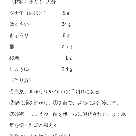
〈材料〉子ども1人分
ツナ缶（油漬け） 5ｇ
はくさい 24ｇ
きゅうり 8ｇ
酢 2.5ｇ
砂糖 1ｇ
しょうゆ 0.4ｇ
〈作り方〉
①白菜、きゅうりを2ｃｍの千切りに切る。
②鍋に湯を沸かし、①を茹で、ざるにあげ冷ます。
③砂糖、しょうゆ、酢をボールに混ぜ合わせ、よく水
気を切った②と和える。