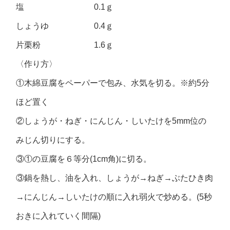
塩 0.1ｇ
しょうゆ 0.4ｇ
片栗粉 1.6ｇ
〈作り方〉
①木綿豆腐をペーパーで包み、水気を切る。※約5分
ほど置く
②しょうが・ねぎ・にんじん・しいたけを5mm位の
みじん切りにする。
③①の豆腐を６等分(1cm角)に切る。
③鍋を熱し、油を入れ、しょうが→ねぎ→ぶたひき肉
→にんじん→しいたけの順に入れ弱火で炒める。(5秒
おきに入れていく間隔)