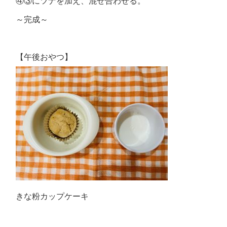
④③にツナを加え、混ぜ合わせる。
～完成～
【午後おやつ】
きな粉カップケーキ