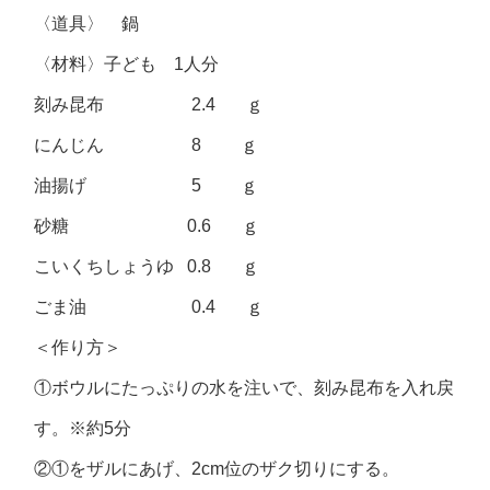
〈道具〉 鍋
〈材料〉子ども 1人分
刻み昆布 2.4 ｇ
にんじん 8 ｇ
油揚げ 5 ｇ
砂糖 0.6 ｇ
こいくちしょうゆ 0.8 ｇ
ごま油 0.4 ｇ
＜作り方＞
①ボウルにたっぷりの水を注いで、刻み昆布を入れ戻
す。※約5分
②①をザルにあげ、2cm位のザク切りにする。