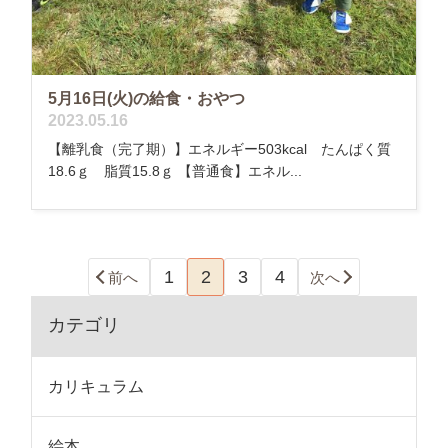
5月16日(火)の給食・おやつ
2023.05.16
【離乳食（完了期）】エネルギー503kcal たんぱく質
18.6ｇ 脂質15.8ｇ 【普通食】エネル...
1
2
3
4
前へ
次へ
カテゴリ
カリキュラム
絵本