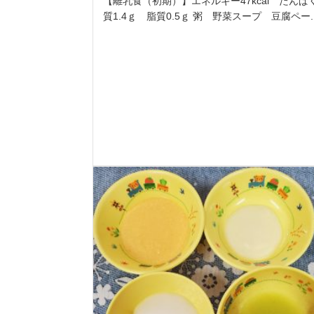
【離乳食（初期）】エネルギー47kcal たんぱ
質1.4ｇ 脂質0.5ｇ 粥 野菜スープ 豆腐ペー..