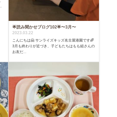
く
.
🌟読み聞かせブログ102🌟〜3月〜
2023.03.22
こんにちは🤗 サンライズキッズ名古屋港園です🌈
3月も終わりが近づき、子どもたちはもも組さんの
お友だ...