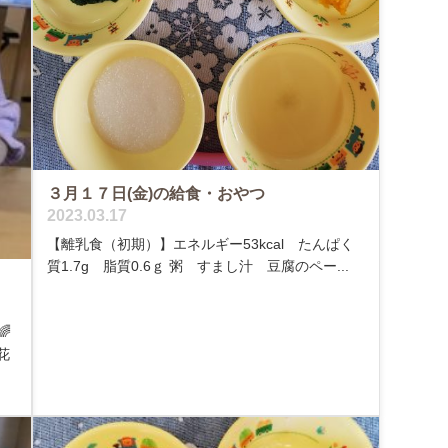
３月１７日(金)の給食・おやつ
2023.03.17
【離乳食（初期）】エネルギー53kcal たんぱく
質1.7g 脂質0.6ｇ 粥 すまし汁 豆腐のペー...

花