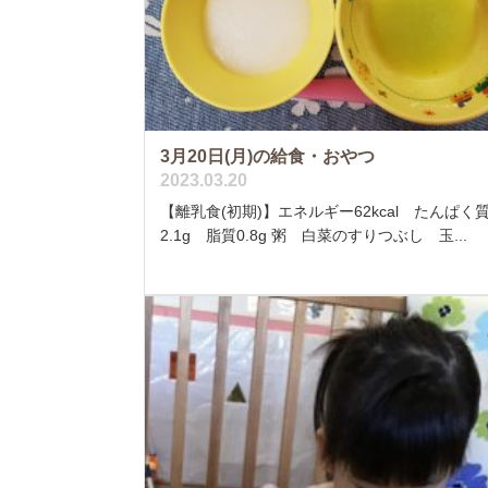
3月20日(月)の給食・おやつ
2023.03.20
【離乳食(初期)】エネルギー62kcal たんぱく
2.1g 脂質0.8g 粥 白菜のすりつぶし 玉...