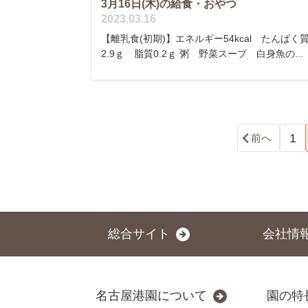
3月16日(木)の給食・おやつ
2023.03.16
【離乳食(初期)】エネルギー54kcal たんぱく
2.9ｇ 脂質0.2ｇ 粥 野菜スープ 白身魚の...
1
前へ
総合サイト
会社情
名古屋港園について
園の特