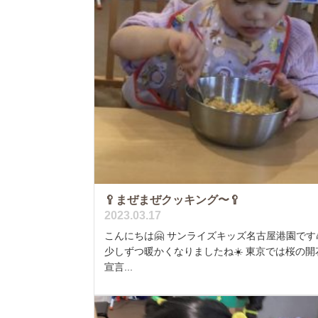
🥄まぜまぜクッキング〜🥄
2023.03.17
こんにちは🤗 サンライズキッズ名古屋港園です
少しずつ暖かくなりましたね☀️ 東京では桜の開
宣言...