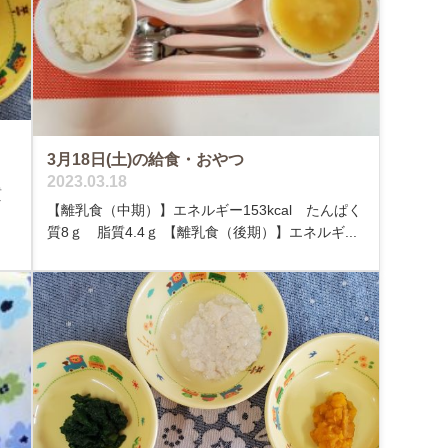
3月18日(土)の給食・おやつ
2023.03.18
質
【離乳食（中期）】エネルギー153kcal たんぱく
質8ｇ 脂質4.4ｇ 【離乳食（後期）】エネルギ...