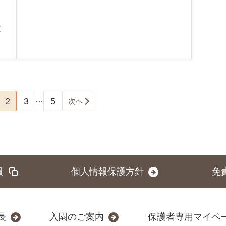
質
…
2
3
5
次へ
報
個人情報保護方針
免
長
入園のご案内
保護者専用マイペ