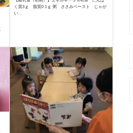
く質3ｇ 脂質0.1ｇ 粥 ささみペースト じゃが
い...
く