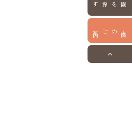
園を探す
内
入
園
のご案