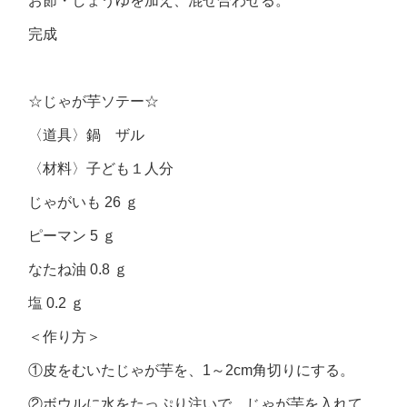
お節・しょうゆを加え、混ぜ合わせる。
完成
☆じゃが芋ソテー☆
〈道具〉鍋 ザル
〈材料〉子ども１人分
じゃがいも 26 ｇ
ピーマン 5 ｇ
なたね油 0.8 ｇ
塩 0.2 ｇ
＜作り方＞
①皮をむいたじゃが芋を、1～2cm角切りにする。
②ボウルに水をたっぷり注いで、じゃが芋を入れて、