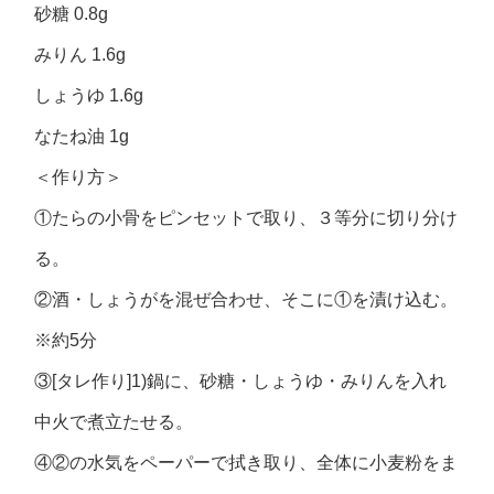
砂糖 0.8g
みりん 1.6g
しょうゆ 1.6g
なたね油 1g
＜作り方＞
①たらの小骨をピンセットで取り、３等分に切り分け
る。
②酒・しょうがを混ぜ合わせ、そこに①を漬け込む。
※約5分
③[タレ作り]1)鍋に、砂糖・しょうゆ・みりんを入れ
中火で煮立たせる。
④②の水気をペーパーで拭き取り、全体に小麦粉をま