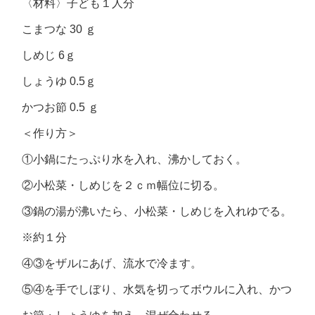
〈材料〉子ども１人分
こまつな 30 ｇ
しめじ 6ｇ
しょうゆ 0.5ｇ
かつお節 0.5 ｇ
＜作り方＞
①小鍋にたっぷり水を入れ、沸かしておく。
②小松菜・しめじを２ｃｍ幅位に切る。
③鍋の湯が沸いたら、小松菜・しめじを入れゆでる。
※約１分
④③をザルにあげ、流水で冷ます。
⑤④を手でしぼり、水気を切ってボウルに入れ、かつ